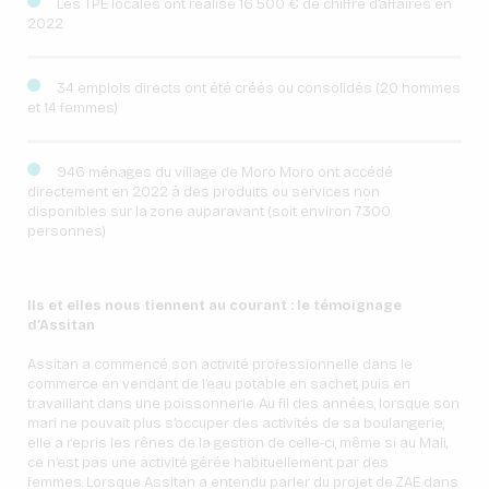
Les TPE locales ont réalisé 16 500 € de chiffre d’affaires en
2022
34 emplois directs ont été créés ou consolidés (20 hommes
et 14 femmes)
946 ménages du village de Moro Moro ont accédé
directement en 2022 à des produits ou services non
disponibles sur la zone auparavant (soit environ 7300
personnes)
Ils et elles nous tiennent au courant : le témoignage
d’Assitan
Assitan a commencé son activité professionnelle dans le
commerce en vendant de l’eau potable en sachet, puis en
travaillant dans une poissonnerie. Au fil des années, lorsque son
mari ne pouvait plus s’occuper des activités de sa boulangerie,
elle a repris les rênes de la gestion de celle-ci, même si au Mali,
ce n’est pas une activité gérée habituellement par des
femmes. Lorsque Assitan a entendu parler du projet de ZAE dans