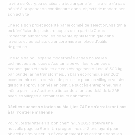
la ville de Koury, où se situait la boulangerie familiale, elle n’a pas
hésité à proposer sa candidature, dans l’objectif de moderniser
son activité.
Une fois son projet accepté par le comité de sélection, Assitan a
pu bénéficier de plusieurs appuis de la part du Geres
: formation aux techniques de vente, appui technique dans
la vente et les achats ou encore mise en place d’outils
de gestion.
Une fois sa boulangerie modernisée, et ses nouvelles
techniques appliquées, Assitan a pu voir les retombées
économiques et sociales de ces changements. Jusqu’à 500 kg
par jour de farine transformés, un bilan économique sur 2021
excédentaire et un service de proximité pour les villages voisins
qui sont approvisionnés en pain. Ce succès entrepreneurial a
même permis à Assitan de tisser des liens au-delà de la ZAE
avec les villages alentour et leurs habitant·es.
Réelles success stories au Mali, les ZAE ne s’arreteront pas
à la frontière malienne
Pourquoi s’arrêter en si bon chemin? En 2023, s’ouvre une
nouvelle page au Bénin. Un programme sur 3 ans ayant pour
objectif de favoriser un développement bas carbone dans les