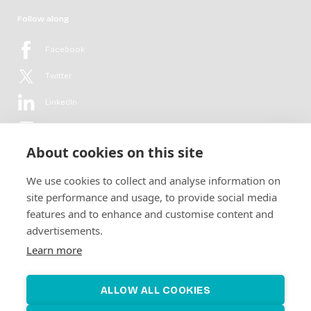
Follow along
Facebook
Twitter
LinkedIn
YouTube
About cookies on this site
Flickr
We use cookies to collect and analyse information on
Newsletter
site performance and usage, to provide social media
features and to enhance and customise content and
Get in-depth analyses, market intelligence & insights from the rural
advertisements.
electrification sector in your inbox every second month.
For free.
Learn more
SUBSCRIBE
ALLOW ALL COOKIES