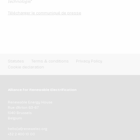
technologie.
"
Télécharger le communiqué de presse
Statutes
Terms & conditions
Privacy Policy
Cookie declaration
Alliance for Renewable Electrification
Renewable Energy House
Rue d'Arlon 63-67
1040 Brussels
Belgium
hello[at]renewelec.org
+32 2 400 10 00