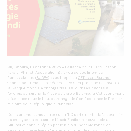
Bujumbura, 10 octobre 2022 –
L'Alliance pour l'Electrification
Rurale (
ARE
), et l'Association Burundaise des Energies
Renouvelables (
BUREA
), avec l'appui de
GET.invest Burundi
,
financé par l'
Union Européenne
et faisant partie de GET.invest, et
la
Banque mondiale
ont organisé les
Journées d’accès à
l’énergie au Burundi
le 4 et 5 octobre à Bujumbura. Cet évènement
a été placé sous le haut patronage de Son Excellence le Premier
ministre de la République burundaise.
Cet événement unique a accueilli 150 participants de 15 pays afin
de catalyser le secteur de l'électrification renouvelable au
Burundi et dans la région par le biais d'une table ronde, de
sessions interactives, d'une exposition et de possibilités de